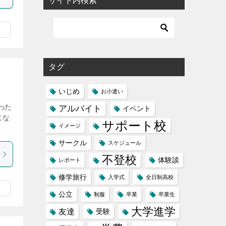
サイト内検索
タグ
いじめ
お小遣い
わた
アルバイト
イベント
にな
サポート校
イメージ
サークル
スケジュール
不登校
体験談
レポート
修学旅行
入学式
全日制高校
公立
制服
卒業
卒業生
大学進学
友達
受験