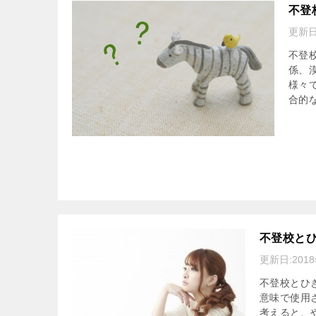
不登
更新日
不登
係、
様々
合的な
不登校と
更新日:
201
不登校とひ
意味で使用
考えると、や