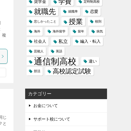
学費
奨学金
定時制高校
就職先
恋愛
就職率
授業
悲しかったこと
校則
関
は
海外
海外留学
留年
病気
、複
私立
社会人
編入・転入
芸能人
英語
通信制高校
違い
高校認定試験
部活
カテゴリー
お金について
同じ
サポート校について
？と