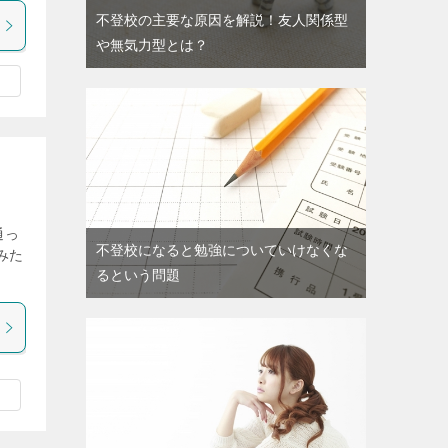
不登校の主要な原因を解説！友人関係型
や無気力型とは？
通っ
不登校になると勉強についていけなくな
みた
るという問題