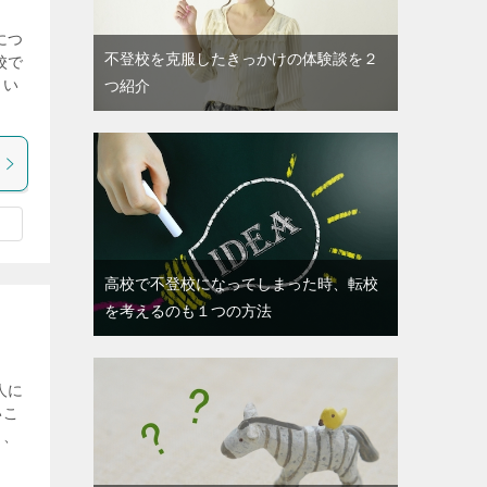
につ
不登校を克服したきっかけの体験談を２
校で
くい
つ紹介
高校で不登校になってしまった時、転校
を考えるのも１つの方法
人に
いこ
と、