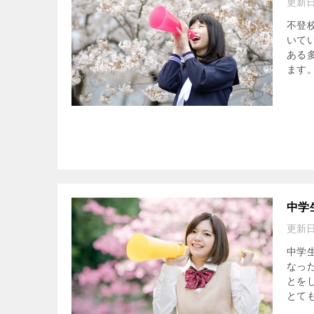
更新日
不登
いて
ある
ます。
中学
更新日
中学
なっ
とを
とても