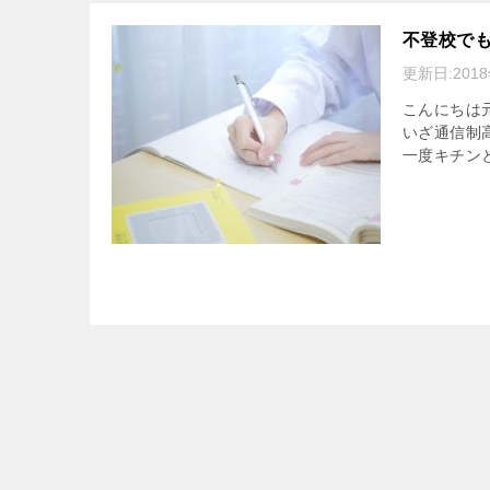
不登校で
更新日:
201
こんにちは
いざ通信制
一度キチン