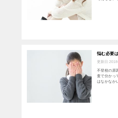
悩む必要
更新日:
201
不登校の原
査で分かっ
はなかなか