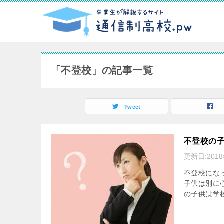
「不登校」の記事一覧
Tweet
不登校の
更新日:
201
不登校にな
子供は別に
の子供は学