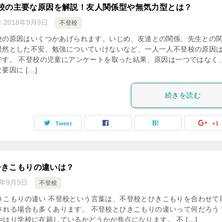
校の主要な原因を解説！友人関係型や無気力型とは？
:
2018年9月9日
不登校
校の原因はいくつかあげられます。いじめ、友達との関係、先生との
漠然とした不安、勉強についていけないなど、一人一人不登校の原因
です。 不登校の児童にアンケートを取った結果、原因は一つではなく
要因に […]
続きを読む
Tweet
+1
ひきこもりの違いは？
8年9月9日
不登校
きこもりの違い 不登校という言葉は、不登校とひきこもりを合わせて
される場合も多くあります。 不登校とひきこもりの違いって何だろう
はり学校に在籍しているかどうかが焦点になります。 不 […]