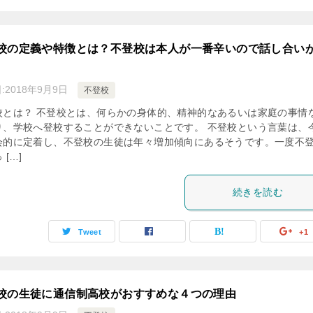
校の定義や特徴とは？不登校は本人が一番辛いので話し合い
:
2018年9月9日
不登校
校とは？ 不登校とは、何らかの身体的、精神的なあるいは家庭の事情
り、学校へ登校することができないことです。 不登校という言葉は、
会的に定着し、不登校の生徒は年々増加傾向にあるそうです。一度不
 […]
続きを読む
Tweet
+1
校の生徒に通信制高校がおすすめな４つの理由