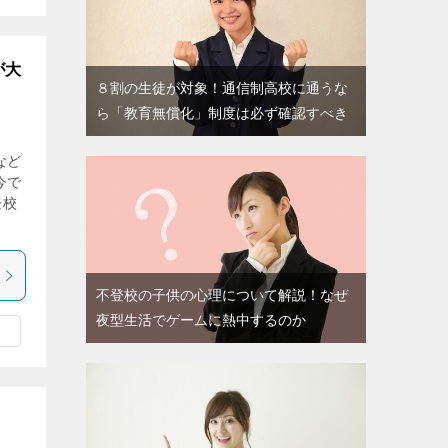
が大
８割の生徒が対象！通信制高校に通うな
ら「教育無償化」制度は必ず確認すべき
など
今で
登校
不登校の子供の心理について解説！なぜ
夜型生活でゲームに熱中するのか