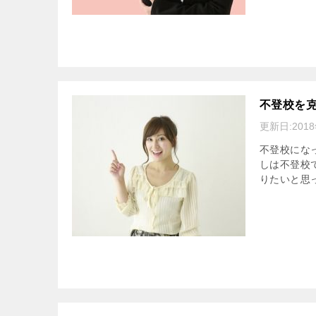
不登校を
更新日:
201
不登校にな
しは不登校
りたいと思っ