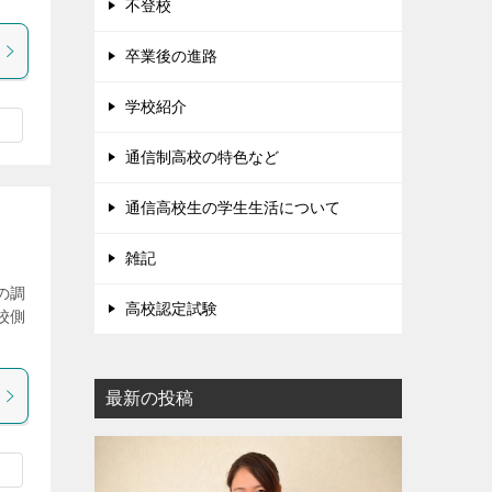
不登校
卒業後の進路
学校紹介
通信制高校の特色など
通信高校生の学生生活について
雑記
の調
高校認定試験
校側
最新の投稿