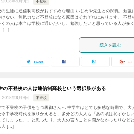
:
2018年9月9日
不登校
校の生徒に通信制高校がおすすめな理由 いじめや先生との関係、勉強
いけない、無気力など不登校になる原因はそれぞれにあります。 不登
多くの人は本当は学校に通いたいし、勉強したいと思っている人が多
 […]
続きを読む
Tweet
+1
生の不登校の人は通信制高校という選択肢がある
:
2018年9月9日
不登校
生で不登校の子供をもつ親御さんへ 中学生はとても多感な時期で、大
た今中学校時代を振りかえると、多分どの大人も「あの頃は恥ずかし
してしまった。」と思ったり、大人の言うことを聞かなかったりなど
人 […]