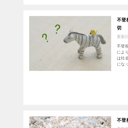
不登
切
更新日
不登
によ
は社
になっ
不登