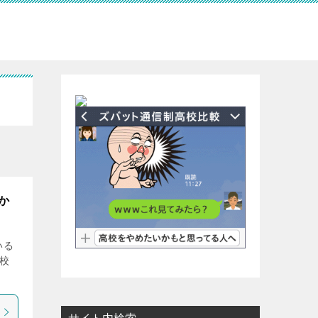
か
いる
校